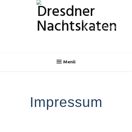
Spendenkonto
IBAN: DE70 8505 0300 3120 2624 46
BIC: OSDDDE81XXX
Impressum