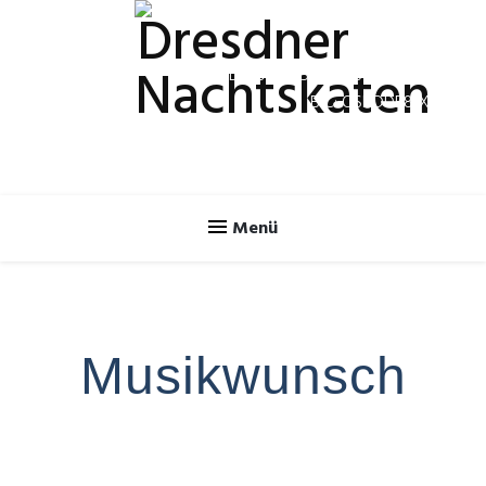
Spendenkonto
IBAN: DE70 8505 0300 3120 2624 46
BIC: OSDDDE81XXX
Musikwunsch