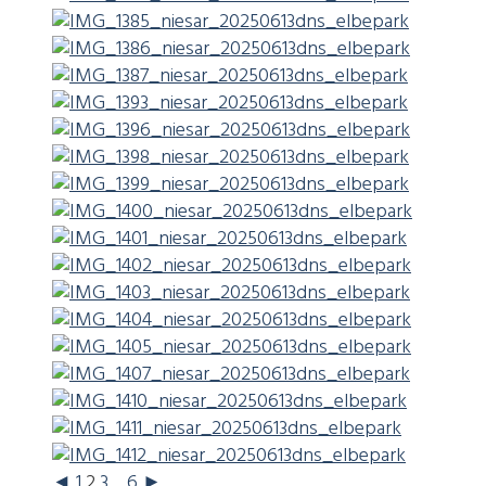
◄
1
2
3
...
6
►