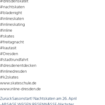
#dresdenskatet
#nachtskaten
#bladenight
#inlineskaten
#inlineskating
#inline
#skates
#freitagnacht
#kautasit
#Dresden
#stadtrundfahrt
#dresdenentdecken
#inlinedresden
#k2skates
www.skateschule.de
www.inline-dresden.de
Zurück
Saisonstart! Nachtskaten am 26. April
-ABSAGE WEGEN REGENNÄSSE-
Nächster