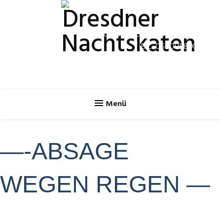
Spendenkonto
IBAN: DE70 8505 0300 3120 2624 46
BIC: OSDDDE81XXX
—-ABSAGE
WEGEN REGEN —