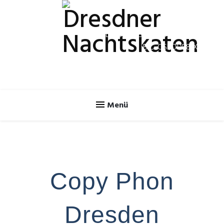
Spendenkonto
IBAN: DE70 8505 0300 3120 2624 46
BIC: OSDDDE81XXX
Copy Phon
Dresden