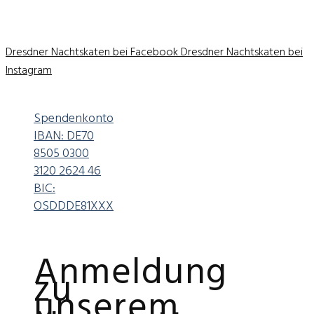
Dresdner Nachtskaten bei Facebook
Dresdner Nachtskaten bei
Instagram
Spendenkonto
IBAN: DE70
8505 0300
3120 2624 46
BIC:
OSDDDE81XXX
Anmeldung
zu
unserem