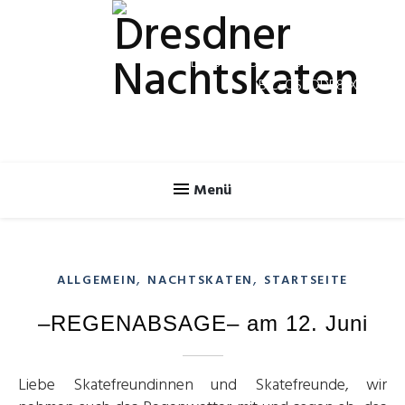
Spendenkonto
IBAN: DE70 8505 0300 3120 2624 46
BIC: OSDDDE81XXX
,
,
ALLGEMEIN
NACHTSKATEN
STARTSEITE
–REGENABSAGE– am 12. Juni
Liebe Skatefreundinnen und Skatefreunde, wir