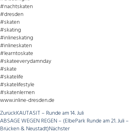
#nachtskaten
#dresden
#skaten
#skating
#inlineskating
#inlineskaten
#learntoskate
#skateeverydamnday
#skate
#skatelife
#skatelifestyle
#skatenlernen
www.inline-dresden.de
Zurück
KAUTASIT – Runde am 14. Juli
ABSAGE WEGEN REGEN – (ElbePark Runde am 21. Juli –
Brücken & Neustadt)
Nächster