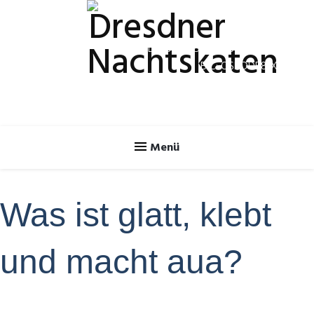
Spendenkonto
IBAN: DE70 8505 0300 3120 2624 46
BIC: OSDDDE81XXX
Was ist glatt, klebt
und macht aua?