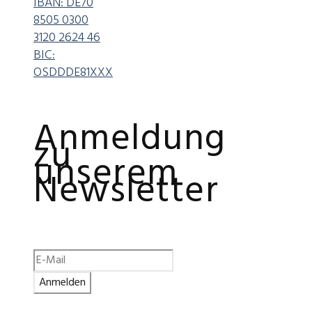
IBAN: DE70
8505 0300
3120 2624 46
BIC:
OSDDDE81XXX
Anmeldung
zu
unserem
Newsletter