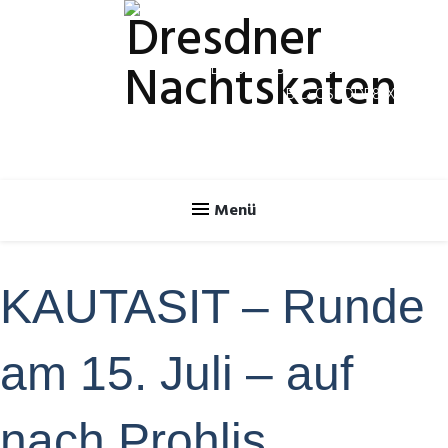
Spendenkonto
IBAN: DE70 8505 0300 3120 2624 46
BIC: OSDDDE81XXX
KAUTASIT – Runde
am 15. Juli – auf
nach Prohlis